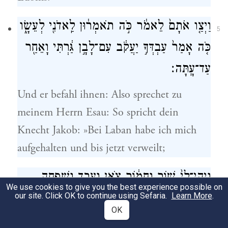
וַיְצַ֤ו אֹתָם֙ לֵאמֹ֔ר כֹּ֣ה תֹאמְר֔וּן לַֽאדֹנִ֖י לְעֵשָׂ֑ו
5
כֹּ֤ה אָמַר֙ עַבְדְּךָ֣ יַעֲקֹ֔ב עִם־לָבָ֣ן גַּ֔רְתִּי וָאֵחַ֖ר
עַד־עָֽתָּה׃
Und er befahl ihnen: Also sprechet zu
meinem Herrn Esau: So spricht dein
Knecht Jakob: »Bei Laban habe ich mich
aufgehalten und bis jetzt verweilt;
וַֽיְהִי־לִי֙ שׁ֣וֹר וַחֲמ֔וֹר צֹ֖אן וְעֶ֣בֶד וְשִׁפְחָ֑ה
6
We use cookies to give you the best experience possible on
our site. Click OK to continue using Sefaria.
וָֽאֶשְׁלְחָה֙ לְהַגִּ֣יד לַֽאדֹנִ֔י לִמְצֹא־חֵ֖ן בְּעֵינֶֽיךָ׃
Learn More
.
OK
Dort erwarb ich mir Rinder und Esel,