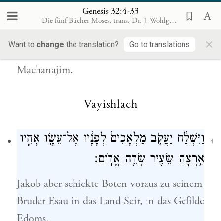
זֶ֑ה וַיִּקְרָ֛א שֵֽׁם־הַמָּק֥וֹם הַה֖וּא מַֽחֲנָֽיִם׃
{פ}
Genesis 32:4-33
Die fünf Bücher Moses, trans. Dr. J. Wohlgemuth, Rödelheim 1899 [de]
Als er sie sah, sprach Jakob: Dies ist ein
×
Want to
change
the translation?
Go to translations
Lager Gottes! Und er nannte diesen Ort
Machanajim.
Vayishlach
וַיִּשְׁלַ֨ח יַעֲקֹ֤ב מַלְאָכִים֙ לְפָנָ֔יו אֶל־עֵשָׂ֖ו אָחִ֑יו
4
אַ֥רְצָה שֵׂעִ֖יר שְׂדֵ֥ה אֱדֽוֹם׃
Jakob aber schickte Boten voraus zu seinem
Bruder Esau in das Land Seir, in das Gefilde
Edoms.