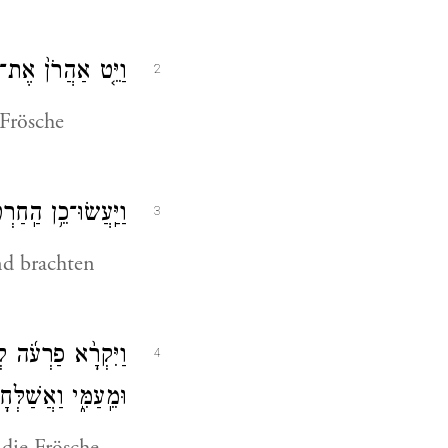
וַיֵּ֤ט אַהֲרֹן֙ אֶת־י
2
 Frösche
וַיַּֽעֲשׂוּ־כֵ֥ן הַֽח
3
nd brachten
וַיִּקְרָ֨א פַרְעֹ֜ה לְ
4
וּמֵֽעַמִּ֑י וַאֲשַׁלְּ