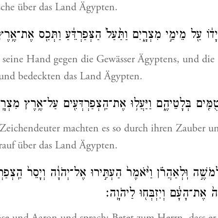
sche über das Land Ägypten.
ָד֔וֹ עַ֖ל מֵימֵ֣י מִצְרָ֑יִם וַתַּ֙עַל֙ הַצְּפַרְדֵּ֔עַ וַתְּכַ֖ס אֶת־אֶ֥רֶ
e seine Hand gegen die Gewässer Ägyptens, und die
und bedeckten das Land Ägypten.
ַרְטֻמִּ֖ים בְּלָטֵיהֶ֑ם וַיַּעֲל֥וּ אֶת־הַֽצְפַרְדְּעִ֖ים עַל־אֶ֥רֶץ מִצְרָֽ
 Zeichendeuter machten es so durch ihren Zauber u
rauf über das Land Ägypten.
מֹשֶׁ֣ה וּֽלְאַהֲרֹ֗ן וַיֹּ֙אמֶר֙ הַעְתִּ֣ירוּ אֶל־יְהֹוָ֔ה וְיָסֵר֙ הַֽצְפַרְדּ
חָה֙ אֶת־הָעָ֔ם וְיִזְבְּח֖וּ לַיהֹוָֽה׃