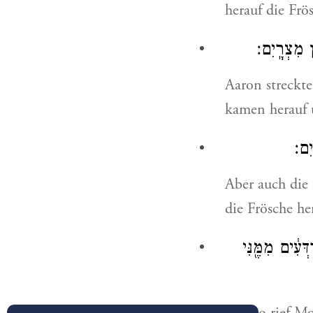
herauf die Frö
ץ מִצְרָֽיִם׃
Aaron streckt
kamen herauf 
יִם׃
Aber auch die
die Frösche he
ְעִ֔ים מִמֶּ֖נִּי