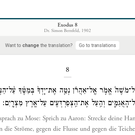
Exodus 8
Dr. Simon Bernfeld, 1902
Want to
change
the translation?
Go to translations
Loading...
8
ֶל־מֹשֶׁה֒ אֱמֹ֣ר אֶֽל־אַהֲרֹ֗ן נְטֵ֤ה אֶת־יָדְךָ֙ בְּמַטֶּ֔ךָ עַ֨ל־הַנְּ
ל־הָאֲגַמִּ֑ים וְהַ֥עַל אֶת־הַֽצְפַרְדְּעִ֖ים עַל־אֶ֥רֶץ מִצְרָֽיִם׃
sprach zu Mose: Sprich zu Aaron: Strecke deine Ha
n die Ströme, gegen die Flusse und gegen die Teich