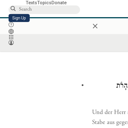
Texts
Topics
Donate
Sign Up
×
הָרֹ֔ת
Und der Herr 
Stabe aus gege