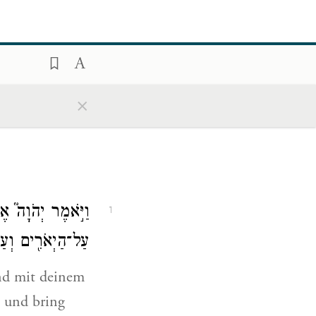
×
וַיֹּ֣אמֶר יְהֹוָה֮ א
1
עַל־הַיְאֹרִ֖ים וְעַ
nd mit deinem
e und bring