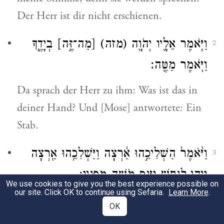
Der Herr ist dir nicht erschienen.
וַיֹּ֧אמֶר אֵלָ֛יו יְהֹוָ֖ה
(מזה)
[מַה־זֶּ֣ה]
בְיָדֶ֑ךָ
2
וַיֹּ֖אמֶר מַטֶּֽה׃
Da sprach der Herr zu ihm: Was ist das in
deiner Hand? Und [Mose] antwortete: Ein
Stab.
וַיֹּ֙אמֶר֙ הַשְׁלִיכֵ֣הוּ אַ֔רְצָה וַיַּשְׁלִכֵ֥הוּ אַ֖רְצָה
3
וַיְהִ֣י לְנָחָ֑שׁ וַיָּ֥נׇס מֹשֶׁ֖ה מִפָּנָֽיו׃
We use cookies to give you the best experience possible on
our site. Click OK to continue using Sefaria.
Learn More
.
Da sprach [Gott]: Wirf ihn auf die Erde!
OK
Und [Mose] warf ihn auf die Erde und er