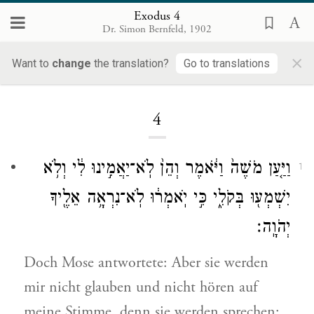
Exodus 4
Dr. Simon Bernfeld, 1902
×
Want to
change
the translation?
Go to translations
Loading...
4
וַיַּ֤עַן מֹשֶׁה֙ וַיֹּ֔אמֶר וְהֵן֙ לֹֽא־יַאֲמִ֣ינוּ לִ֔י וְלֹ֥א
1
יִשְׁמְע֖וּ בְּקֹלִ֑י כִּ֣י יֹֽאמְר֔וּ לֹֽא־נִרְאָ֥ה אֵלֶ֖יךָ
יְהֹוָֽה׃
Doch Mose antwortete: Aber sie werden
mir nicht glauben und nicht hören auf
meine Stimme, denn sie werden sprechen: