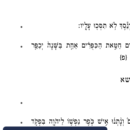
֕סֶךְ לֹ֥א תִסְּכ֖וּ עָלָֽיו׃
ַ֞ם חַטַּ֣את הַכִּפֻּרִ֗ים אַחַ֤ת בַּשָּׁנָה֙ יְכַפֵּ֤ר
׃
{פ}
שא
וְנָ֨תְנ֜וּ אִ֣ישׁ כֹּ֧פֶר נַפְשׁ֛וֹ לַיהֹוָ֖ה בִּפְקֹ֣ד