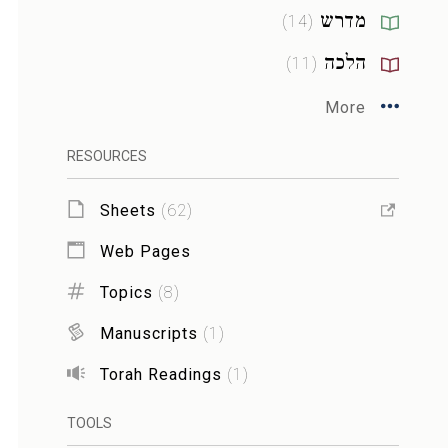
מדרש
)
14
(
הלכה
)
11
(
More
RESOURCES
Sheets
(
62
)
Web Pages
Topics
(
8
)
Manuscripts
(
1
)
Torah Readings
(
1
)
TOOLS