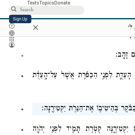
Texts
Topics
Donate
Sign Up
֗וֹ עַ֚ל שְׁתֵּ֣י צַלְעֹתָ֔יו תַּעֲשֶׂ֖ה עַל־שְׁנֵ֣י
×
ל׳
ֵֽמָּה׃
֖ם זָהָֽב׃
ן הָעֵדֻ֑ת לִפְנֵ֣י הַכַּפֹּ֗רֶת אֲשֶׁר֙ עַל־הָ֣עֵדֻ֔ת
בֹּ֗קֶר בְּהֵיטִיב֛וֹ אֶת־הַנֵּרֹ֖ת יַקְטִירֶֽנָּה׃
ם יַקְטִירֶ֑נָּה קְטֹ֧רֶת תָּמִ֛יד לִפְנֵ֥י יְהֹוָ֖ה