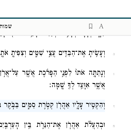
זָהָ֖ב סָבִֽיב׃
וּשְׁתֵּי֩ טַבְּעֹ֨ת זָהָ֜ב תַּֽעֲשֶׂה־לּ֣וֹ
׀
מִתַּ֣חַת לְזֵר
ד
שמות 
צִדָּ֑יו וְהָיָה֙ לְבָתִּ֣ים לְבַדִּ֔ים לָשֵׂ֥את אֹת֖וֹ בָּה
וְעָשִׂ֥יתָ אֶת־הַבַּדִּ֖ים עֲצֵ֣י שִׁטִּ֑ים וְצִפִּיתָ֥ אֹתָ
ה
וְנָתַתָּ֤ה אֹתוֹ֙ לִפְנֵ֣י הַפָּרֹ֔כֶת אֲשֶׁ֖ר עַל־אֲרֹ֣
ו
אֲשֶׁ֛ר אִוָּעֵ֥ד לְךָ֖ שָֽׁמָּה׃
וְהִקְטִ֥יר עָלָ֛יו אַהֲרֹ֖ן קְטֹ֣רֶת סַמִּ֑ים בַּבֹּ֣קֶר בַּ
ז
וּבְהַעֲלֹ֨ת אַהֲרֹ֧ן אֶת־הַנֵּרֹ֛ת בֵּ֥ין הָעַרְבַּ֖יִ
ח