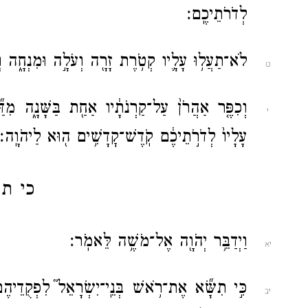
לְדֹרֹתֵיכֶֽם׃
לֹא־תַעֲל֥וּ עָלָ֛יו קְטֹ֥רֶת זָרָ֖ה וְעֹלָ֣ה וּמִנְחָ֑ה וְנֵ
ט
וְכִפֶּ֤ר אַהֲרֹן֙ עַל־קַרְנֹתָ֔יו אַחַ֖ת בַּשָּׁנָ֑ה מִדּ
י
עָלָיו֙ לְדֹרֹ֣תֵיכֶ֔ם קֹֽדֶשׁ־קׇדָשִׁ֥ים ה֖וּא לַיהֹוָֽה
כי ת
וַיְדַבֵּ֥ר יְהֹוָ֖ה אֶל־מֹשֶׁ֥ה לֵּאמֹֽר׃
יא
כִּ֣י תִשָּׂ֞א אֶת־רֹ֥אשׁ בְּנֵֽי־יִשְׂרָאֵל֮ לִפְקֻדֵיהֶם֒ 
יב