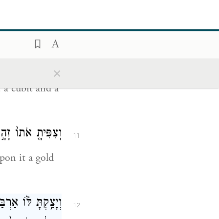
n of all its
וְעָשׂ֥וּ אֲר֖וֹן עֲצֵ֣
×
10
 a cubit and a
וְצִפִּיתָ֤ אֹתוֹ֙ זָה
11
pon it a gold
וְיָצַ֣קְתָּ לּ֗וֹ אַרְ
12