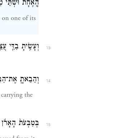
הָֽאֶחָ֔ת וּשְׁתֵּי֙ ט
s on one of its
וְעָשִׂ֥יתָ בַדֵּ֖י עֲצ
13
וְהֵבֵאתָ֤ אֶת־הַבַּ
14
 carrying the
בְּטַבְּעֹת֙ הָאָרֹ֔ן יִ
15