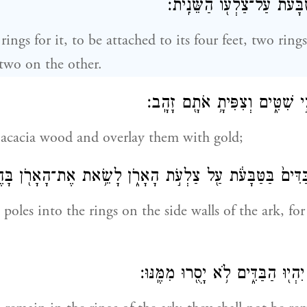
ַבָּעֹ֔ת עַל־צַלְע֖וֹ הַשֵּׁנִֽית׃
rings for it, to be attached to its four feet, two ring
 two on the other.
ֵ֣י שִׁטִּ֑ים וְצִפִּיתָ֥ אֹתָ֖ם זָהָֽב׃
 acacia wood and overlay them with gold;
דִּים֙ בַּטַּבָּעֹ֔ת עַ֖ל צַלְעֹ֣ת הָאָרֹ֑ן לָשֵׂ֥את אֶת־הָאָרֹ֖ן בָּה
 poles into the rings on the side walls of the ark, for
הְי֖וּ הַבַּדִּ֑ים לֹ֥א יָסֻ֖רוּ מִמֶּֽנּוּ׃