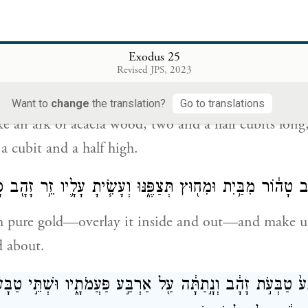
how you—the pattern of the Tabernacle and the patter
 shall you make it.
Exodus 25
Revised JPS, 2023
י שִׁטִּ֑ים אַמָּתַ֨יִם וָחֵ֜צִי אׇרְכּ֗וֹ וְאַמָּ֤ה וָחֵ֙צִי֙ רׇחְבּ֔וֹ וְאַמָּ
Want to
change
the translation?
Go to translations
e an ark of acacia wood, two and a half cubits long,
a cubit and a half high.
ָ֣ב טָה֔וֹר מִבַּ֥יִת וּמִח֖וּץ תְּצַפֶּ֑נּוּ וְעָשִׂ֧יתָ עָלָ֛יו זֵ֥ר זָהָ֖ב 
th pure gold—overlay it inside and out—and make u
 about.
בַּע֙ טַבְּעֹ֣ת זָהָ֔ב וְנָ֣תַתָּ֔ה עַ֖ל אַרְבַּ֣ע פַּעֲמֹתָ֑יו וּשְׁתֵּ֣י טַבּ