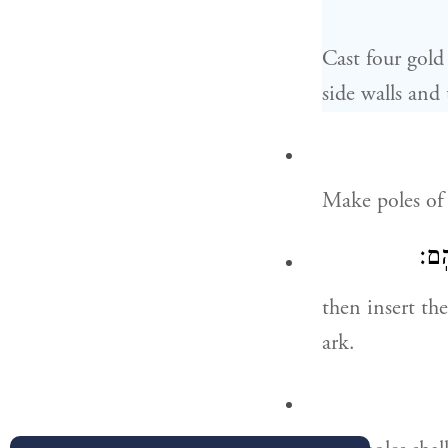
Cast four gold 
side walls and
Make poles of
ֶֽם׃
then insert the
ark.