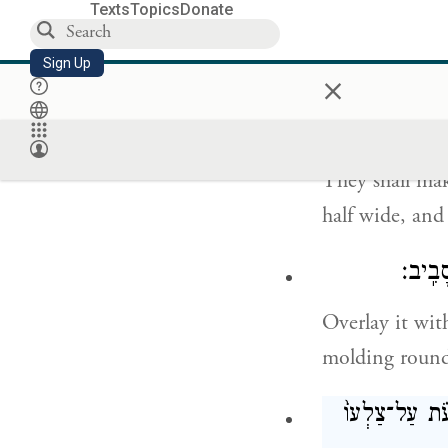
Texts
Topics
Donate
Exactly as I s
Sign Up
×
furnishings—so
֥ה וָחֵ֖צִי קֹמָתֽוֹ׃
They shall mak
half wide, and 
סָבִֽיב׃
Overlay it wi
molding round
ָעֹ֗ת עַל־צַלְעוֹ֙