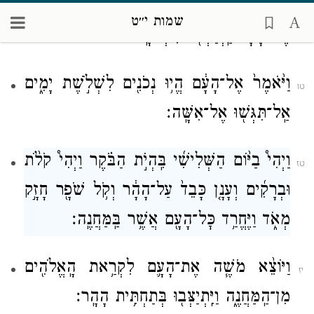
וַיֵּ֧רֶד מֹשֶׁ֛ה מִן־הָהָ֖ר אֶל־הָעָ֑ם וַיְקַדֵּשׁ֙
יד
שמות י״ט
אֶת־הָעָ֔ם וַֽיְכַבְּס֖וּ שִׂמְלֹתָֽם׃
וַיֹּ֙אמֶר֙ אֶל־הָעָ֔ם הֱי֥וּ נְכֹנִ֖ים לִשְׁלֹ֣שֶׁת יָמִ֑ים
טו
אַֽל־תִּגְּשׁ֖וּ אֶל־אִשָּֽׁה׃
וַיְהִי֩ בַיּ֨וֹם הַשְּׁלִישִׁ֜י בִּֽהְיֹ֣ת הַבֹּ֗קֶר וַיְהִי֩ קֹלֹ֨ת
טז
וּבְרָקִ֜ים וְעָנָ֤ן כָּבֵד֙ עַל־הָהָ֔ר וְקֹ֥ל שֹׁפָ֖ר חָזָ֣ק
מְאֹ֑ד וַיֶּחֱרַ֥ד כׇּל־הָעָ֖ם אֲשֶׁ֥ר בַּֽמַּחֲנֶֽה׃
וַיּוֹצֵ֨א מֹשֶׁ֧ה אֶת־הָעָ֛ם לִקְרַ֥את הָֽאֱלֹהִ֖ים
יז
מִן־הַֽמַּחֲנֶ֑ה וַיִּֽתְיַצְּב֖וּ בְּתַחְתִּ֥ית הָהָֽר׃