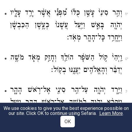
וְהַ֤ר סִינַי֙ עָשַׁ֣ן כֻּלּ֔וֹ מִ֠פְּנֵ֠י אֲשֶׁ֨ר יָרַ֥ד עָלָ֛יו
יח
יְהֹוָ֖ה בָּאֵ֑שׁ וַיַּ֤עַל עֲשָׁנוֹ֙ כְּעֶ֣שֶׁן הַכִּבְשָׁ֔ן
וַיֶּחֱרַ֥ד כׇּל־הָהָ֖ר מְאֹֽד׃
וַֽיְהִי֙ ק֣וֹל הַשֹּׁפָ֔ר הוֹלֵ֖ךְ וְחָזֵ֣ק מְאֹ֑ד מֹשֶׁ֣ה
יט
יְדַבֵּ֔ר וְהָאֱלֹהִ֖ים יַעֲנֶ֥נּוּ בְקֽוֹל׃
וַיֵּ֧רֶד יְהֹוָ֛ה עַל־הַ֥ר סִינַ֖י אֶל־רֹ֣אשׁ הָהָ֑ר
כ
וַיִּקְרָ֨א יְהֹוָ֧ה לְמֹשֶׁ֛ה אֶל־רֹ֥אשׁ הָהָ֖ר וַיַּ֥עַל
We use cookies to give you the best experience possible on
.
מֹשֶֽׁה׃
Learn More
our site. Click OK to continue using Sefaria.
OK