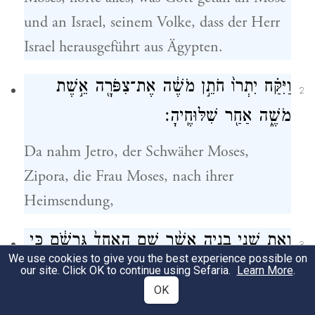
und an Israel, seinem Volke, dass der Herr
Israel herausgeführt aus Ägypten.
וַיִּקַּ֗ח יִתְרוֹ֙ חֹתֵ֣ן מֹשֶׁ֔ה אֶת־צִפֹּרָ֖ה אֵ֣שֶׁת
2
מֹשֶׁ֑ה אַחַ֖ר שִׁלּוּחֶֽיהָ׃
Da nahm Jetro, der Schwäher Moses,
Zipora, die Frau Moses, nach ihrer
Heimsendung,
וְאֵ֖ת שְׁנֵ֣י בָנֶ֑יהָ אֲשֶׁ֨ר שֵׁ֤ם הָֽאֶחָד֙ גֵּֽרְשֹׁ֔ם כִּ֣י
3
We use cookies to give you the best experience possible on
אָמַ֔ר גֵּ֣ר הָיִ֔יתִי בְּאֶ֖רֶץ נׇכְרִיָּֽה׃
our site. Click OK to continue using Sefaria.
Learn More
.
OK
Und ihre beiden Söhne; deren einer hieß