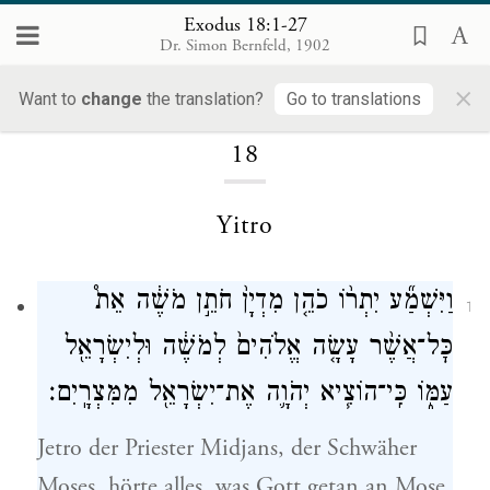
Exodus 18:1-27
Dr. Simon Bernfeld, 1902
×
Loading...
Want to
change
the translation?
Go to translations
18
Yitro
וַיִּשְׁמַ֞ע יִתְר֨וֹ כֹהֵ֤ן מִדְיָן֙ חֹתֵ֣ן מֹשֶׁ֔ה אֵת֩
1
כׇּל־אֲשֶׁ֨ר עָשָׂ֤ה אֱלֹהִים֙ לְמֹשֶׁ֔ה וּלְיִשְׂרָאֵ֖ל
עַמּ֑וֹ כִּֽי־הוֹצִ֧יא יְהֹוָ֛ה אֶת־יִשְׂרָאֵ֖ל מִמִּצְרָֽיִם׃
Jetro der Priester Midjans, der Schwäher
Moses, hörte alles, was Gott getan an Mose