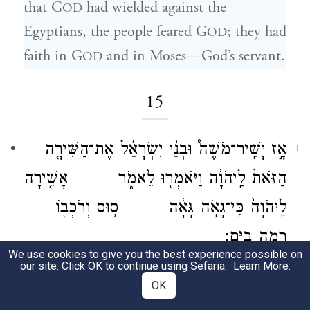
that G
had wielded against the
OD
Egyptians, the people feared G
; they had
OD
faith in G
and in Moses—God’s servant.
OD
15
אָ֣ז יָשִֽׁיר־מֹשֶׁה֩ וּבְנֵ֨י יִשְׂרָאֵ֜ל אֶת־הַשִּׁירָ֤ה
1
הַזֹּאת֙ לַֽיהֹוָ֔ה וַיֹּאמְר֖וּ לֵאמֹ֑ר אָשִׁ֤ירָה
לַֽיהֹוָה֙ כִּֽי־גָאֹ֣ה גָּאָ֔ה ס֥וּס וְרֹכְב֖וֹ
רָמָ֥ה בַיָּֽם׃
We use cookies to give you the best experience possible on
our site. Click OK to continue using Sefaria.
Learn More
.
Then Moses and the Israelites sang this
OK
song to G
. They said:
OD