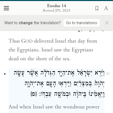
Exodus 14
וַיּ֨וֹשַׁע יְהֹוָ֜ה בַּיּ֥וֹם הַה֛וּא אֶת־יִשְׂרָאֵ֖ל מִיַּ֣ד
30
Revised JPS, 2023
מִצְרָ֑יִם וַיַּ֤רְא יִשְׂרָאֵל֙ אֶת־מִצְרַ֔יִם מֵ֖ת
×
Want to
change
the translation?
Go to translations
עַל־שְׂפַ֥ת הַיָּֽם׃
Thus G
delivered Israel that day from
OD
the Egyptians. Israel saw the Egyptians
dead on the shore of the sea.
וַיַּ֨רְא יִשְׂרָאֵ֜ל אֶת־הַיָּ֣ד הַגְּדֹלָ֗ה אֲשֶׁ֨ר עָשָׂ֤ה
31
יְהֹוָה֙ בְּמִצְרַ֔יִם וַיִּֽירְא֥וּ הָעָ֖ם אֶת־יְהֹוָ֑ה
וַֽיַּאֲמִ֙ינוּ֙ בַּֽיהֹוָ֔ה וּבְמֹשֶׁ֖ה עַבְדּֽוֹ׃
{פ}
And when Israel saw the wondrous power