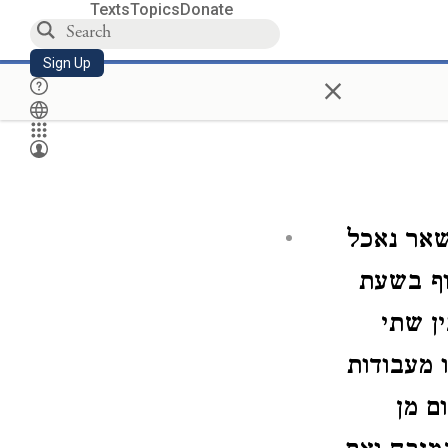
Texts
Topics
Donate
Sign Up
×
שאר נאכל
וף בשעת
ן שתי
 מעבודות
ם מן