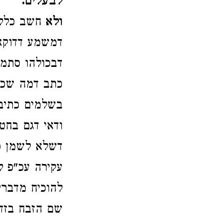
לבעלים.
ולא
חשב כלל 
דמשמע דדוקא 
דבכולהו סתמן
כתב דמה שכת
בשלמים כתיב 
ודאי דגם בחט
דשלא לשמן פס
עקירה עכ"פ ל
להוכיח מדברי
שם הזבח בזדו