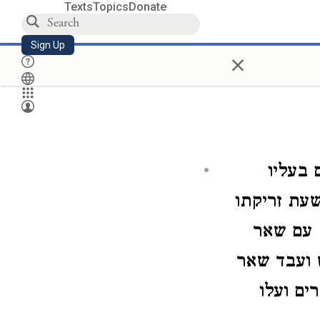
Texts
Topics
Donate
Sign Up
×
בעליו
עת זריקתו
 עם שאר
 ועבד שאר
ים ועלו