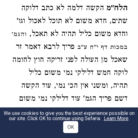
הלח"מ
הקשה דלמה לא כתב דלוקה
שתים, חדא משום לא תוכל לאכול וגו'
וחדא משום כליל תהיה לא תאכל,
והגמ'
פריך לרבא דאמר זר
במכות דף י"ח ע"ב
שאכל מן העולה לפני זריקה חוץ לחומה
לוקה חמש דלילקי נמי משום כליל
תהיה, ומשני אין הכי נמי, עוד הקשה
דשם פריך הגמ' עוד דלילקי נמי משום
ובשר בשדה טרפה כיון שיצא חוץ
We use cookies to give you the best experience possible on
our site. Click OK to continue using Sefaria.
Learn More
.
למחיצתו נאסר, ומשני ה"מ היכא
OK