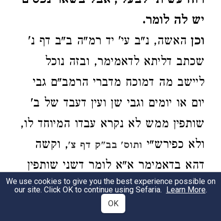
רוח עשיתי לבעלי, אבל בשאר נכסים
יש לה לומר.
וכן
האשה, נ"ב עי' יד רמ"ה ב"ב דף נ'
שכתב דליתא לדאמימר, ובזה נוכל
ליישב מה דמוכח מדברי הרמב"ם גבי
יום או יומים וגבי שן ועין דעבד של ב'
שותפין ממש לא נקרא עבדו המיוחד לו,
ולא כפירש"י
, וקשה
ותוס' בב"ק דף צ'
דהא בדאמימר א"א לומר דשני שותפין
We use cookies to give you the best experience possible on
אינם יכולין למכור נכסיהם, ולפ"ז נוכל
our site. Click OK to continue using Sefaria.
Learn More
.
OK
לומר דסובר הרמב"ם דאמימר ודאי