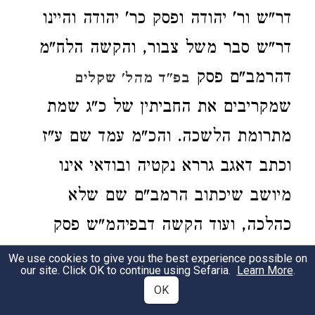
דר"ש ור' יהודה ופסק כר' יהודה והיינו
דר"ש סבר משל צבור, והקשה הלח"מ
דהרמב"ם פסק
בפ"ד מהל' שקלים
שמקריבים את החביתין של כ"ג שמת
מתרומת הלשכה. והכ"מ עמד שם ע"ז
וכתב דאגב גררא נקטיה ובודאי אינו
מיושב שיכתוב הרמב"ם שם שלא
כהלכה, ועוד הקשה דבפיהמ"ש פסק
כר' יהודה
כר"ש, לכן
במנחות
ובשקלים
We use cookies to give you the best experience possible on
our site. Click OK to continue using Sefaria.
Learn More
.
כתב שהם שני מחלוקות,
פליגי
דבמנחות
OK