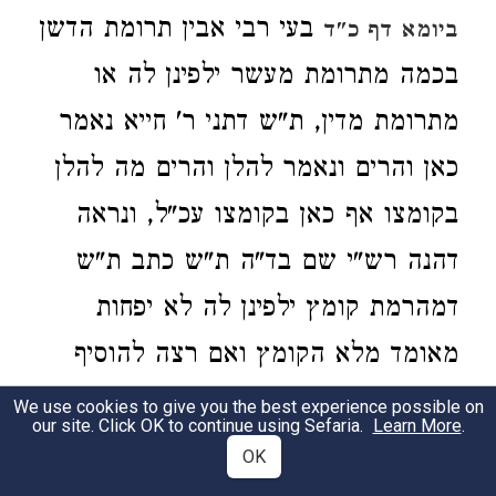
בעי רבי אבין תרומת הדשן
ביומא דף כ"ד
בכמה מתרומת מעשר ילפינן לה או
מתרומת מדין, ת"ש דתני ר' חייא נאמר
כאן והרים ונאמר להלן והרים מה להלן
בקומצו אף כאן בקומצו עכ"ל, ונראה
דהנה רש"י שם בד"ה ת"ש כתב ת"ש
דמהרמת קומץ ילפינן לה לא יפחות
מאומד מלא הקומץ ואם רצה להוסיף
יוסיף דהא ליכא למימר דוקא קאמר דהא
We use cookies to give you the best experience possible on
our site. Click OK to continue using Sefaria.
Learn More
.
לא אפשר לפשוט ברמץ גחלים רותחות
OK