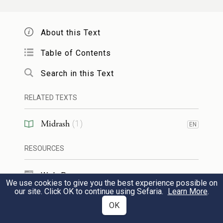
על הראשונה לא הוי שחוק שכבר אפשר
3
About this Text
שהאשה תדחוק עצמה לאכול מה
Table of Contents
שרוצה בעלה ולא מה שהיא רוצה
Search in this Text
אעפ"י שמצטערת. אבל שתדבר האשה
בלשון בעלה אם הוא מלשון אחרת הוא
RELATED TEXTS
דבר נמנע והפך הנהוג. כי נוהג שבעולם
Midrash
(
1
)
EN
הוא שהאיש שהוא מדי ונושא אשה
RESOURCES
פרסית. וכי היא מדברת בלשון מדי
Web Pages
בתמיה. וכן איש שהוא פרסי ונושא
We use cookies to give you the best experience possible on
our site. Click OK to continue using Sefaria.
Learn More
.
TOOLS
אשה מדיית וכי היא מדברת בלשון פרסי
OK