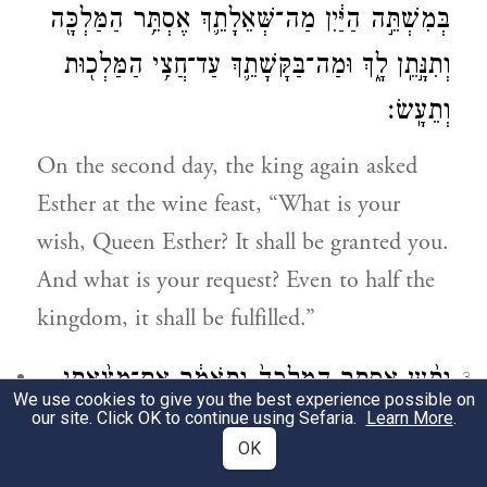
בְּמִשְׁתֵּ֣ה הַיַּ֔יִן מַה־שְּׁאֵלָתֵ֛ךְ אֶסְתֵּ֥ר הַמַּלְכָּ֖ה
וְתִנָּ֣תֵֽן לָ֑ךְ וּמַה־בַּקָּשָׁתֵ֛ךְ עַד־חֲצִ֥י הַמַּלְכ֖וּת
וְתֵעָֽשׂ׃
On the second day, the king again asked
Esther at the wine feast, “What is your
wish, Queen Esther? It shall be granted you.
And what is your request? Even to half the
kingdom, it shall be fulfilled.”
וַתַּ֨עַן אֶסְתֵּ֤ר הַמַּלְכָּה֙ וַתֹּאמַ֔ר אִם־מָצָ֨אתִי
3
We use cookies to give you the best experience possible on
our site. Click OK to continue using Sefaria.
Learn More
.
חֵ֤ן בְּעֵינֶ֙יךָ֙ הַמֶּ֔לֶךְ וְאִם־עַל־הַמֶּ֖לֶךְ ט֑וֹב
OK
תִּנָּֽתֶן־לִ֤י נַפְשִׁי֙ בִּשְׁאֵ֣לָתִ֔י וְעַמִּ֖י בְּבַקָּשָׁתִֽי׃