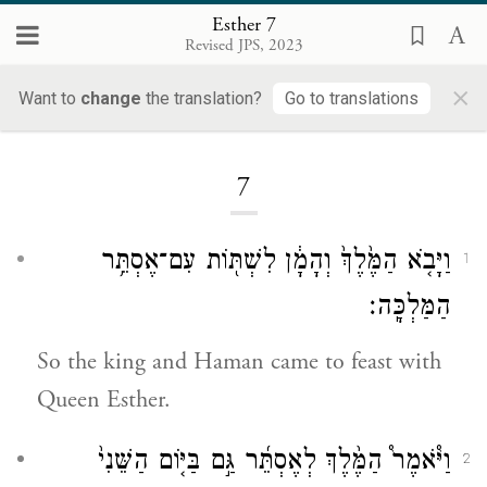
Esther 7
Revised JPS, 2023
×
Want to
change
the translation?
Go to translations
Loading...
7
וַיָּבֹ֤א הַמֶּ֙לֶךְ֙ וְהָמָ֔ן לִשְׁתּ֖וֹת עִם־אֶסְתֵּ֥ר
1
הַמַּלְכָּֽה׃
So the king and Haman came to feast with
Queen Esther.
וַיֹּ֩אמֶר֩ הַמֶּ֨לֶךְ לְאֶסְתֵּ֜ר גַּ֣ם בַּיּ֤וֹם הַשֵּׁנִי֙
2