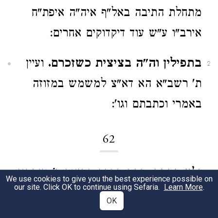
מתחלת התיבה באל"ף איה"ה איפת"ח
אירב"ו ע"ש עוד דיקדוקים אחרים:
בתפילין וה"ה בציצית כשזכרם.
ועיין
2
ת' רשב"א הא דא"צ למשמש במזוזה
באמרי וכתבתם וגו':
62
ולא דקדק.
כתב בספר החינוך פ' ואתחנן
1
We use cookies to give you the best experience possible on
our site. Click OK to continue using Sefaria.
Learn More
.
אין הענין שלא להזכיר התיבות והאותיות
OK
ח"ו שבודאי לא יצא. אבל ענין לא דקדק