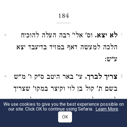
184
לא יצא.
וס' אלי' רבה העלה להוכיח
1
הלכה למעשה דאף במזיד בדיעבד יצא
ע"ש:
צריך לברך.
עי' באר היטב ס"ק ו' מ"ש
2
בשם ת' קול בן לוי וקיצר במקו' שצריך
להאריך להבין כוונתו דודאי אם לפניו פת
We use cookies to give you the best experience possible on
our site. Click OK to continue using Sefaria.
Learn More
.
ושארי מאכלים ונסתפק איזה מהן אכל
OK
דצריך לחזור ולברך דדמי לחלב ושומן