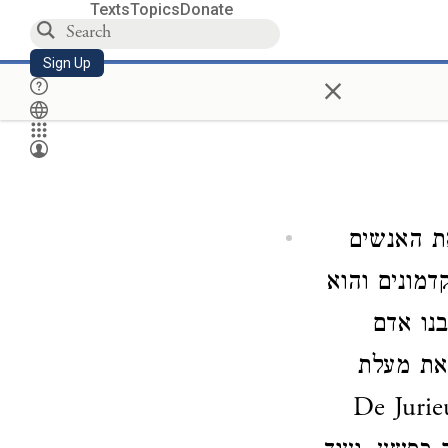
Texts
Topics
Donate
Sign Up
×
ת האנשים
דמונים והוא
נו אדם
את ב"א מפאת מעלת
פשו או ליוקר המצאותיו שהמציא לתועלת ב"א, עיין (De Jurieu