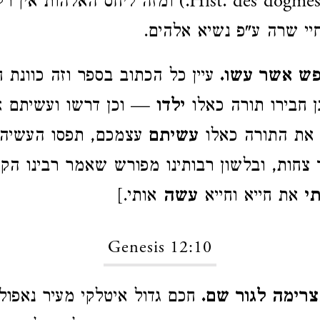
Hist. des dogmes ecc. p. 785.) ומזה ליחס האלה
חיי שרה ע"פ נשיא אלהים.
ש אשר עשו.
עיין כל הכתוב בספר וזה כוונת ח
 חבירו תורה כאלו
ילדו
— וכן דרשו ועשיתם א
 את התורה כאלו
עשיתם
עצמכם, תפסו העשיה
 צחות, ובלשון רבותינו מפורש שאמר רבינו הקד
י
את חייא וחייא
עשה
אותי.]
Genesis 12:10
צרימה לגור שם.