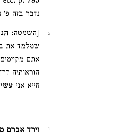
נדבר בזה פ' 
[השמטה:
הנפ
2
שמלמד את בן
אתם מקיימים
הוראותיה דרך
חייא אני
עשית
וירד אברם מ
1