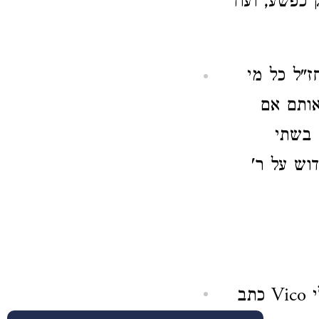
ות אין רק כפשע, ועוד
ז"ל כל מי
ותם אם
 בשתי
וש על ר'
חכם גדול איטלקי מעיר נאפולי Vico כתב