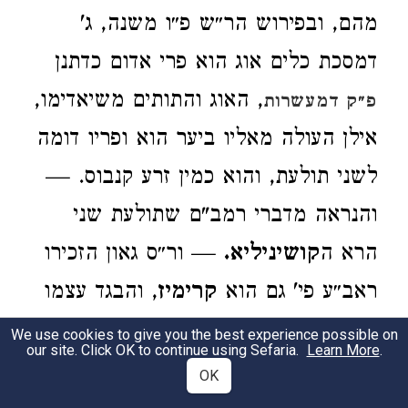
מהם, ובפירוש הר״ש פ״ו משנה, ג'
דמסכת כלים אוג הוא פרי אדום כדתנן
, האוג והתותים משיאדימו,
פ״ק דמעשרות
אילן העולה מאליו ביער הוא ופריו דומה
לשני תולעת, והוא כמין זרע קנבוס. —
והנראה מדברי רמב"ם שתולעת שני
הרא ה
קושיניליא.
— ור״ס גאון הזכירו
ראב״ע פי' גם הוא
קרימיז
, והבגד עצמו
פירש ראב"ע ולא הוציאו ממש מפשט
We use cookies to give you the best experience possible on
our site. Click OK to continue using Sefaria.
Learn More
.
הכתוב, כי תולעת שני פירושו לדעתו
OK