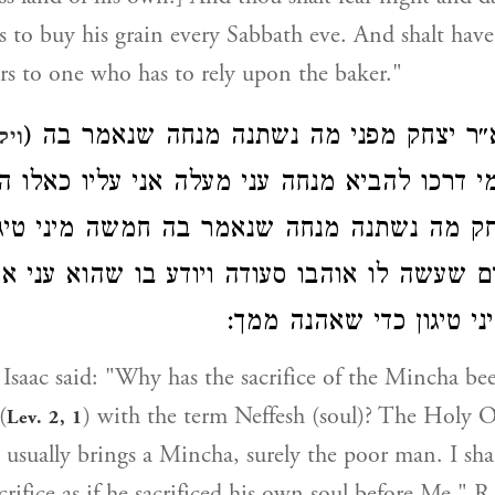
 to buy his grain every Sabbath eve. And shalt have
fers to one who has to rely upon the baker."
( א״ר יצחק מפני מה נשתנה מנחה שנאמר בה
ויק
 דרכו להביא מנחה עני מעלה אני עליו כאלו ה
צחק מה נשתנה מנחה שנאמר בה חמשה מיני טיג
 שעשה לו אוהבו סעודה ויודע בו שהוא עני א
ני טיגון כדי שאהנה ממך
 Isaac said: "Why has the sacrifice of the Mincha be
(
) with the term Neffesh (soul)? The Holy O
Lev. 2, 1
usually brings a Mincha, surely the poor man. I shal
crifice as if he sacrificed his own soul before Me." R.