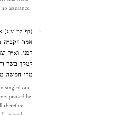
 no assurance
דף קד ע״ג) (
2
אמר הקב״ה מי
לפני. וא״ר י
למלך בשר ודם
מהן חמשה מי:
en singled out
ne, praised be
l therefore
 Isaac said