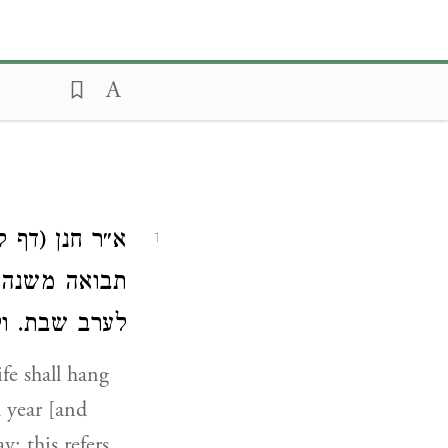
א״ר חנן (ד) (
1
תבואה משנה 
לערב שבת. ו:
ife shall hang
a year [and
; this refers