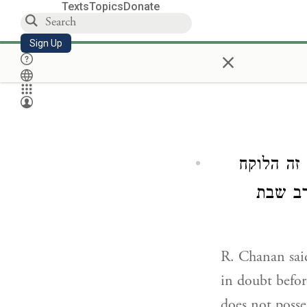
Texts
Topics
Donate
Sign Up
×
) ה הלוקח
רב שבת
R. Chanan said
in doubt befor
does not posse