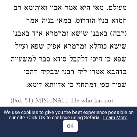
מעולם. מאי היא אמר אביי ואיתימא רב
חסדא בנין הורדוס. במאי בניה אמר
(רבה) באבני שישא ומרמרא א״ד באבני
שישא כוחלא ומרמרא אפיק שפא ועייל
שפא כי היכי דלקבל סידא סבר למשעייה
בדהבא אמרו ליה רבנן שבקיה דהכי
שפיר טפי דמתחזי כי אדוותא דימא:
(Fol. 51) MISHNAH: He who has not
witnessed the rejoicing at the ceremony of
We use cookies to give you the best experience possible on
our site. Click OK to continue using Sefaria.
Learn More
.
the drawing of water, has never seen
OK
rejoicing in his life. (Ib. b) GEMARA: Our