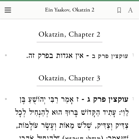
Ein Yaakov, Okatzin 2
Loading...
Okatzin, Chapter 2
- אין אגדות בפרק זה.
עוקצין פרק ב
1
Okatzin, Chapter 3
עוקצין פרק ג
- ז אָמַר רַבִּי יְהוֹשֻׁעַ בֶּן
1
לֵוִי: עָתִיד הַקָּדוֹשׁ בָּרוּךְ הוּא לְהַנְחִיל לְכָל
צַדִּיק וְצַדִּיק, שְׁלֹשׁ מֵאוֹת וְעֶשֶׂר עוֹלָמוֹת,