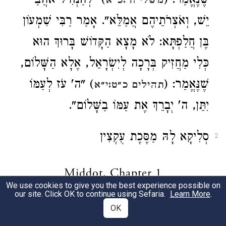
שֶׁנֶּאֱמַר: (
) "לְהַנְחִיל אֹהֲבַי
משלי ח׳:כ״א
יֵשׁ, וְאֹצְרֹתֵיהֶם אֲמַלֵּא". אָמַר רַבִּי שִׁמְעוֹן
בֶּן חֲלַפְתָּא: לֹא מָצָא הַקָּדוֹשׁ בָּרוּךְ הוּא
כְּלִי מַחֲזִיק בְּרָכָה לְיִשְׂרָאֵל, אֶלָא הַשָּׁלוֹם,
שֶׁנֶּאֱמַר: (
) "ה' עֹז לְעַמּוֹ
תהילים כ״ט:י״א
יִתֵּן, ה' יְבָרֵךְ אֶת עַמּוֹ בַשָּׁלוֹם".
סְלִיקָא לָהּ מַסֶּכֶת עֻקְצִין
2
Middot, Chapter 1
We use cookies to give you the best experience possible on
our site. Click OK to continue using Sefaria.
Learn More
.
מסכת מדות
OK
1