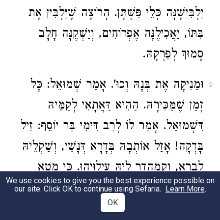
יַלְבִּישֶׁנָּה כְּלֵי פִּשְׁתָּן. הָרוֹצֶה שֶׁיַּלְבִּין אֶת
בִּתּוֹ, יַאֲכִילֶנָּה אֶפְרוֹחִים, וְיַשְׁקֶנָּה חָלָב
סָמוּךְ לְפִרְקָהּ.
וּמֵנִיקָה אֶת בְּנָהּ וְכוּ'. אָמַר שְׁמוּאֵל: כָּל
2
זְמַן שֶׁמַּכִּירָהּ. הַהִיא דַּאֲתָאִי לְקַמֵּיהּ
דִּשְׁמוּאֵל. אָמַר לוֹ לְרַב דִּימִי בַּר יוֹסֵף: זִיל
בָּדְקָה! אָזַל אוֹתְבָהּ בְּדָרָא דְּנָשֵׁי, וְשַׁקְלֵיהּ
לִבְרָא, וְקָמְהָדַר לֵיהּ עִילוּיַהוּ. כִּי מָטָא
We use cookies to give you the best experience possible on
לְגַבָּהּ, הֲוָה קָמַסְוִי לְאַפָּהּ, כְּבַשְׁתַּנְהִי
our site. Click OK to continue using Sefaria.
Learn More
.
OK
לְעֵינָא מִינֵיהּ. אָמַר לָהּ: נְטַף עֵינַיִךְ! קוּם