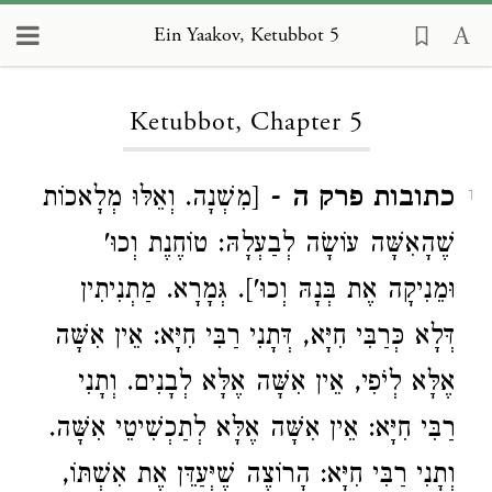
Ein Yaakov, Ketubbot 5
Loading...
Ketubbot, Chapter 5
כתובות פרק ה
- [מִשְׁנָה. וְאֵלּוּ מְלָאכוֹת
1
שֶׁהָאִשָּׁה עוֹשָׂה לְבַעְלָהּ: טוֹחֶנֶת וְכוּ'
וּמֵנִיקָה אֶת בְּנָהּ וְכוּ']. גְּמָרָא. מַתְנִיתִין
דְּלָא כְּרַבִּי חִיָּא, דְּתָנִי רַבִּי חִיָּא: אֵין אִשָּׁה
אֶלָּא לְיֹפִי, אֵין אִשָּׁה אֶלָּא לְבָנִים. וְתָנִי
רַבִּי חִיָּא: אֵין אִשָּׁה אֶלָּא לְתַכְשִׁיטֵי אִשָּׁה.
וְתָנִי רַבִּי חִיָּא: הָרוֹצֶה שֶׁיְּעַדֵּן אֶת אִשְׁתּוֹ,