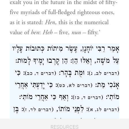
exalt you in the future in the midst of fifty-
five myriads of full-fledged righteous ones,
as it is stated:
Hen
, this is the numerical
value of
hen
:
Heh
– five,
nun
– fifty.’
אָמַר רַבִּי יוֹחָנָן, עֶשֶׂר מִיתוֹת כְּתוּבוֹת עָלָיו
עַל משֶׁה, וְאֵלּוּ הֵן: הֵן קָרְבוּ יָמֶיךָ לָמוּת:
: וּמֻת בָּהָר:
: כִּי
)
(
)
(
דברים לב, נ
דברים ד, כב
אָנֹכִי מֵת:
: כִּי יָדַעְתִּי אַחֲרֵי
)
(
דברים לא, כט
מוֹתִי:
: וְאַף כִּי אַחֲרֵי מוֹתִי:
)
(
דברים ד, כז
: לִפְנֵי מוֹתוֹ,
: בֶּן
)
(
)
(
דברים לג, א
דברים לד, ז
:
מֵאָה וְעֶשְׂרִים שָׁנָה בְּמֹתוֹ:
)
(
דברים לד, ה
RESOURCES