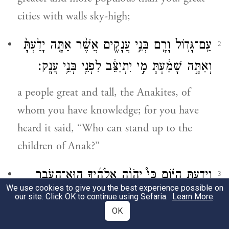
cities with walls sky-high;
עַֽם־גָּד֥וֹל וָרָ֖ם בְּנֵ֣י עֲנָקִ֑ים אֲשֶׁ֨ר אַתָּ֤ה יָדַ֙עְתָּ֙
2
וְאַתָּ֣ה שָׁמַ֔עְתָּ מִ֣י יִתְיַצֵּ֔ב לִפְנֵ֖י בְּנֵ֥י עֲנָֽק׃
a people great and tall, the Anakites, of
whom you have knowledge; for you have
heard it said, “Who can stand up to the
children of Anak?”
וְיָדַעְתָּ֣ הַיּ֗וֹם כִּי֩ יְהֹוָ֨ה אֱלֹהֶ֜יךָ הֽוּא־הָעֹבֵ֤ר
3
We use cookies to give you the best experience possible on
לְפָנֶ֙יךָ֙ אֵ֣שׁ אֹֽכְלָ֔ה ה֧וּא יַשְׁמִידֵ֛ם וְה֥וּא
our site. Click OK to continue using Sefaria.
Learn More
.
OK
יַכְנִיעֵ֖ם לְפָנֶ֑יךָ וְהֽוֹרַשְׁתָּ֤ם וְהַֽאֲבַדְתָּם֙ מַהֵ֔ר