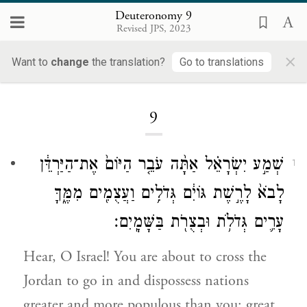
Deuteronomy 9
Revised JPS, 2023
×
Want to
change
the translation?
Go to translations
Loading...
9
שְׁמַ֣ע יִשְׂרָאֵ֗ל אַתָּ֨ה עֹבֵ֤ר הַיּוֹם֙ אֶת־הַיַּרְדֵּ֔ן
1
לָבֹא֙ לָרֶ֣שֶׁת גּוֹיִ֔ם גְּדֹלִ֥ים וַעֲצֻמִ֖ים מִמֶּ֑ךָּ
עָרִ֛ים גְּדֹלֹ֥ת וּבְצֻרֹ֖ת בַּשָּׁמָֽיִם׃
Hear, O Israel! You are about to cross the
Jordan to go in and dispossess nations
greater and more populous than you: great