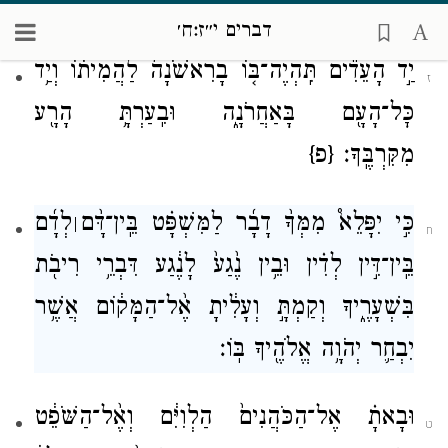
הַמֵּ֑ת לֹ֣א יוּמַ֔ת עַל־פִּ֖י עֵ֥ד אֶחָֽד׃
דברים י״ז:ח׳
יַ֣ד הָעֵדִ֞ים תִּֽהְיֶה־בּ֤וֹ בָרִאשֹׁנָה֙ לַהֲמִית֔וֹ וְיַ֥ד
ז
כׇּל־הָעָ֖ם בָּאַחֲרֹנָ֑ה וּבִֽעַרְתָּ֥ הָרָ֖ע
מִקִּרְבֶּֽךָ׃
{פ}
כִּ֣י יִפָּלֵא֩ מִמְּךָ֨ דָבָ֜ר לַמִּשְׁפָּ֗ט בֵּֽין־דָּ֨ם
לְדָ֜ם
׀
ח
בֵּֽין־דִּ֣ין לְדִ֗ין וּבֵ֥ין נֶ֙גַע֙ לָנֶ֔גַע דִּבְרֵ֥י רִיבֹ֖ת
בִּשְׁעָרֶ֑יךָ וְקַמְתָּ֣ וְעָלִ֔יתָ אֶ֨ל־הַמָּק֔וֹם אֲשֶׁ֥ר
יִבְחַ֛ר יְהֹוָ֥ה אֱלֹהֶ֖יךָ בּֽוֹ׃
וּבָאתָ֗ אֶל־הַכֹּהֲנִים֙ הַלְוִיִּ֔ם וְאֶ֨ל־הַשֹּׁפֵ֔ט
ט