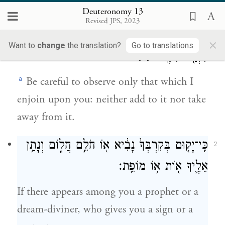
Deuteronomy 13
אֵ֣ת כׇּל־הַדָּבָ֗ר אֲשֶׁ֤ר אָנֹכִי֙ מְצַוֶּ֣ה אֶתְכֶ֔ם
1
Revised JPS, 2023
אֹת֥וֹ תִשְׁמְר֖וּ לַעֲשׂ֑וֹת לֹא־תֹסֵ֣ף עָלָ֔יו וְלֹ֥א
×
Want to
change
the translation?
Go to translations
תִגְרַ֖ע מִמֶּֽנּוּ׃
{פ}
a
Be careful to observe only that which I
enjoin upon you: neither add to it nor take
away from it.
כִּֽי־יָק֤וּם בְּקִרְבְּךָ֙ נָבִ֔יא א֖וֹ חֹלֵ֣ם חֲל֑וֹם וְנָתַ֥ן
2
אֵלֶ֛יךָ א֖וֹת א֥וֹ מוֹפֵֽת׃
If there appears among you a prophet or a
dream-diviner, who gives you a sign or a