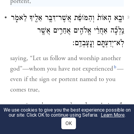
portent,
וּבָ֤א הָאוֹת֙ וְהַמּוֹפֵ֔ת אֲשֶׁר־דִּבֶּ֥ר אֵלֶ֖יךָ לֵאמֹ֑ר
3
נֵֽלְכָ֞ה אַחֲרֵ֨י אֱלֹהִ֧ים אֲחֵרִ֛ים אֲשֶׁ֥ר
לֹֽא־יְדַעְתָּ֖ם וְנׇֽעׇבְדֵֽם׃
saying, “Let us follow and worship another
b
god”—whom you have not experienced
—
even if the sign or portent named to you
comes true,
לֹ֣א תִשְׁמַ֗ע אֶל־דִּבְרֵי֙ הַנָּבִ֣יא הַה֔וּא א֛וֹ
4
We use cookies to give you the best experience possible on
our site. Click OK to continue using Sefaria.
Learn More
.
אֶל־חוֹלֵ֥ם הַחֲל֖וֹם הַה֑וּא כִּ֣י מְנַסֶּ֞ה יְהֹוָ֤ה
OK
אֱלֹֽהֵיכֶם֙ אֶתְכֶ֔ם לָדַ֗עַת הֲיִשְׁכֶ֤ם אֹֽהֲבִים֙