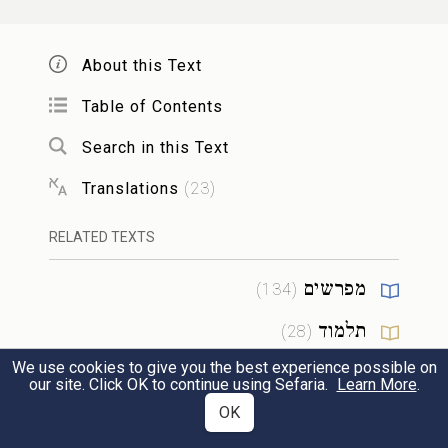
וּכְתַבְתָּ֛ם עַל־מְזוּז֥וֹת בֵּיתֶ֖ךָ וּבִשְׁעָרֶֽיךָ׃
About this Text
לְמַ֨עַן יִרְבּ֤וּ יְמֵיכֶם֙ וִימֵ֣י בְנֵיכֶ֔ם עַ֚ל הָֽאֲדָמָ֔ה
Table of Contents
אֲשֶׁ֨ר נִשְׁבַּ֧ע יְהֹוָ֛ה לַאֲבֹתֵיכֶ֖ם לָתֵ֣ת לָהֶ֑ם
Search in this Text
כ
*
כִּימֵ֥י הַשָּׁמַ֖יִם עַל־הָאָֽרֶץ
׃
{ס}
Translations
(
23
)
כא
RELATED TEXTS
כִּי֩ אִם־שָׁמֹ֨ר תִּשְׁמְר֜וּן אֶת־כׇּל־הַמִּצְוָ֣ה
הַזֹּ֗את אֲשֶׁ֧ר אָנֹכִ֛י מְצַוֶּ֥ה אֶתְכֶ֖ם לַעֲשֹׂתָ֑הּ
מפרשים
)
134
(
לְאַהֲבָ֞ה אֶת־יְהֹוָ֧ה אֱלֹהֵיכֶ֛ם לָלֶ֥כֶת
תלמוד
)
28
(
בְּכׇל־דְּרָכָ֖יו וּלְדׇבְקָה־בֽוֹ׃
We use cookies to give you the best experience possible on
מדרש
)
29
(
our site. Click OK to continue using Sefaria.
Learn More
.
OK
הלכה
כב
)
27
(
וְהוֹרִ֧ישׁ יְהֹוָ֛ה אֶת־כׇּל־הַגּוֹיִ֥ם הָאֵ֖לֶּה