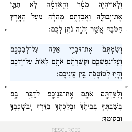
וְלֹֽא־יִהְיֶ֣ה מָטָ֔ר וְהָ֣אֲדָמָ֔ה לֹ֥א תִתֵּ֖ן
אֶת־יְבוּלָ֑הּ וַאֲבַדְתֶּ֣ם מְהֵרָ֗ה מֵעַל֙ הָאָ֣רֶץ
הַטֹּבָ֔ה אֲשֶׁ֥ר יְהֹוָ֖ה נֹתֵ֥ן לָכֶֽם׃
יז
וְשַׂמְתֶּם֙ אֶת־דְּבָרַ֣י אֵ֔לֶּה עַל־לְבַבְכֶ֖ם
וְעַֽל־נַפְשְׁכֶ֑ם וּקְשַׁרְתֶּ֨ם אֹתָ֤ם לְאוֹת֙ עַל־יֶדְכֶ֔ם
וְהָי֥וּ לְטוֹטָפֹ֖ת בֵּ֥ין עֵינֵיכֶֽם׃
יח
וְלִמַּדְתֶּ֥ם אֹתָ֛ם אֶת־בְּנֵיכֶ֖ם לְדַבֵּ֣ר בָּ֑ם
בְּשִׁבְתְּךָ֤ בְּבֵיתֶ֙ךָ֙ וּבְלֶכְתְּךָ֣ בַדֶּ֔רֶךְ וּֽבְשׇׁכְבְּךָ֖
וּבְקוּמֶֽךָ׃
RESOURCES
יט