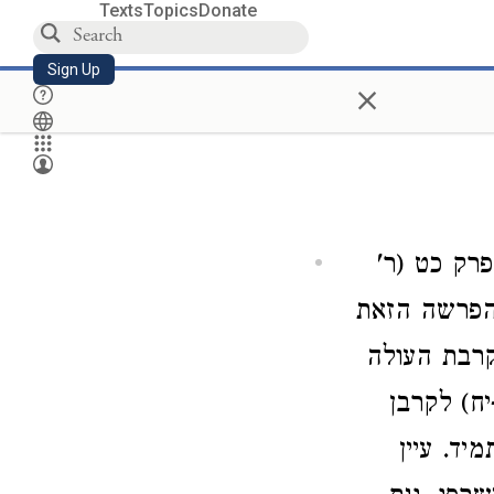
Texts
Topics
Donate
Sign Up
×
רק כט (ר'
 הפרשה הזאת
קרבת העולה
ח) לקרבן
יד. עיין