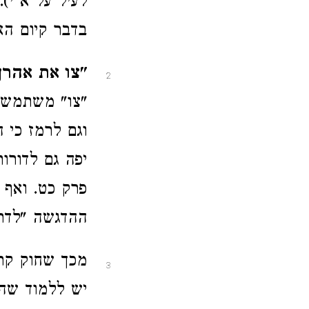
לעיל על א י).
בדבר קיום הא
"צו את אהרן"
2
"צו" משתמשי
וגם לרמז כי 
יפה גם לדורו
פרק כט. ואף 
ההדגשה "לדרת
מכך שחוק קרב
3
יש ללמוד שהח