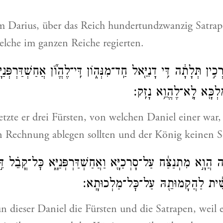
em Darius, über das Reich hundertundzwanzig Satra
elche im ganzen Reiche regierten.
ְכִ֣ין תְּלָתָ֔ה דִּ֥י דָנִיֵּ֖אל חַֽד־מִנְּה֑וֹן דִּֽי־לֶהֱוֺ֞ן אֲחַשְׁדַּרְפְּנַיּ
לְכָּ֖א לָֽא־לֶהֱוֵ֥א נָזִֽק׃
etzte er drei Fürsten, von welchen Daniel einer war, 
n Rechnung ablegen sollten und der König keinen Sc
ְנָ֔ה הֲוָ֣א מִתְנַצַּ֔ח עַל־סָרְכַיָּ֖א וַאֲחַשְׁדַּרְפְּנַיָּ֑א כׇּל־קֳבֵ֗ל דִּ
ֲשִׁ֔ית לַהֲקָמוּתֵ֖הּ עַל־כׇּל־מַלְכוּתָֽא׃
n dieser Daniel die Fürsten und die Satrapen, weil 