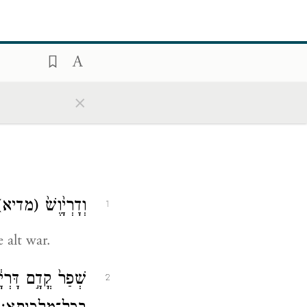
×
וְדָרְיָ֙וֶשׁ֙
(מדיא)
1
 alt war.
שְׁפַר֙ קֳדָ֣ם דָּרְיָ
2