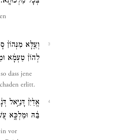
בְּכׇל־מַלְכוּתָֽא׃
pen
וְעֵ֤לָּא מִנְּהוֹן֙ סָר
3
לְהוֹן֙ טַעְמָ֔א וּמַ
so dass jene
haden erlitt.
אֱדַ֙יִן֙ דָּנִיֵּ֣אל דּ
4
בֵּ֔הּ וּמַלְכָּ֣א ע
ein vor