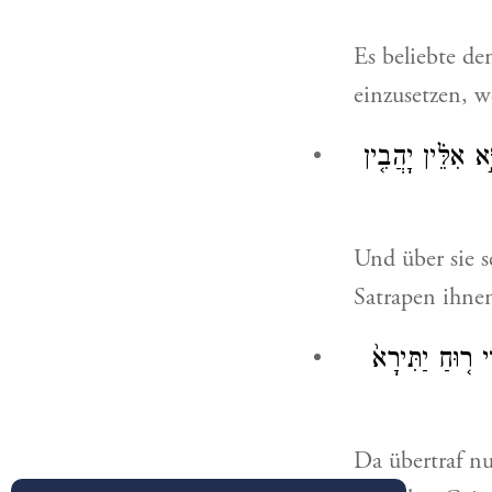
Es beliebte d
einzusetzen, w
ָ֣א אִלֵּ֗ין יָהֲבִ֤ין
Und über sie s
Satrapen ihne
֣י ר֤וּחַ יַתִּירָא֙
Da übertraf nu