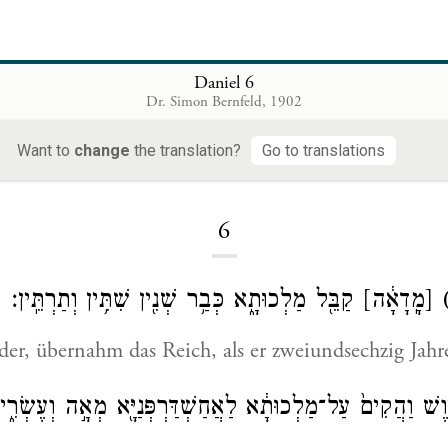
Daniel 6
Dr. Simon Bernfeld, 1902
Want to
change
the translation?
Go to translations
Loading...
6
[מָֽדָאָ֔ה]
קַבֵּ֖ל מַלְכוּתָ֑א כְּבַ֥ר שְׁנִ֖ין שִׁתִּ֥ין וְתַרְתֵּֽין׃
er, übernahm das Reich, als er zweiundsechzig Jahre
֔וֶשׁ וַהֲקִים֙ עַל־מַלְכוּתָ֔א לַאֲחַשְׁדַּרְפְּנַיָּ֖א מְאָ֣ה וְעֶשְׂרִ֑ין ד