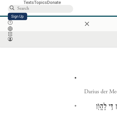
Texts
Topics
Donate
Sign Up
×
Darius der Med
ִּ֥י לֶהֱוֺ֖ן