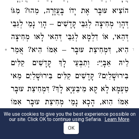
הוֹצִיא עוּבָּר אֶת יָדוֹ בָּעֲזָרָה, מַהוּ? מִגּוֹ
דְּהָוֵי מְחִיצָה לְגַבֵּי קָדָשִׁים – הָוֵי נָמֵי לְגַבֵּי
דְּהַאי, אוֹ דִלְמָא לְגַבֵּי דְּהַאי לָאו מְחִיצָה
הִיא, דִּמְחִיצַת עוּבָּר – אִמּוֹ הִיא?
אֲמַר
ד
לֵיהּ אַבָּיֵי: וְתִבְּעֵי לָךְ קָדָשִׁים קַלִּים
בִּירוּשָׁלַיִם? קָדָשִׁים קַלִּים בִּירוּשָׁלַיִם מַאי
טַעְמָא לָא קָא מִיבַּעְיָא לָךְ? דִּמְחִיצַת עוּבָּר
אִמּוֹ הִוא, הָכָא נָמֵי מְחִיצַת עוּבָּר אִמּוֹ
הִוא.
בָּעֵי אִילְפָא: הוֹצִיא עוּבָּר אֶת יָדוֹ בֵּין
We use cookies to give you the best experience possible on
ה
our site. Click OK to continue using Sefaria.
Learn More
.
סִימָן לְסִימָן, מַהוּ?
מִי מִצְטָרֵף סִימָן
ו
OK