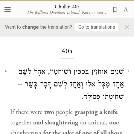
Chullin 40a
The William Davidson Talmud
(Koren - Steinsaltz)
×
Want to
change
the translation?
Go to translations
Loading...
40a
שְׁנַיִם אוֹחֲזִין בְּסַכִּין וְשׁוֹחֲטִין, אֶחָד לְשֵׁם
1
אֶחָד מִכׇּל אֵלּוּ וְאֶחָד לְשֵׁם דָּבָר כָּשֵׁר –
שְׁחִיטָתוֹ פְּסוּלָה.
If there were
two
people
grasping a knife
together
and slaughtering
an animal,
one
slaughtering
for the sake of one of all those