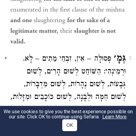
enumerated in the first clause of the mishna
and one
slaughtering
for the sake of a
legitimate matter,
their
slaughter is not
valid.
גְּמָ׳
פְּסוּלָה – אִין, זִבְחֵי מֵתִים – לָא.
2
וּרְמִינְהִי: הַשּׁוֹחֵט לְשׁוּם הָרִים, לְשׁוּם
גְּבָעוֹת, לְשׁוּם נְהָרוֹת, לְשׁוּם מִדְבָּרוֹת,
לְשׁוּם חַמָּה וּלְבָנָה, לְשׁוּם כּוֹכָבִים וּמַזָּלוֹת,
לְשׁוּם מִיכָאֵל הַשַּׂר הַגָּדוֹל, לְשׁוּם שִׁילְשׁוּל
We use cookies to give you the best experience possible on
our site. Click OK to continue using Sefaria.
Learn More
.
קָטָן – הֲרֵי אֵלּוּ זִבְחֵי מֵתִים.
OK