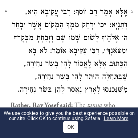
אֶלָּא אָמַר רַב יוֹסֵף: רַבִּי עֲקִיבָא הִיא,
2
דְּתַנְיָא: ״כִּי יִרְחַק מִמְּךָ הַמָּקוֹם אֲשֶׁר יִבְחַר
ה׳ אֱלֹהֶיךָ לָשׂוּם שְׁמוֹ שָׁם וְזָבַחְתָּ מִבְּקָרְךָ
וּמִצֹּאנְךָ״, רַבִּי עֲקִיבָא אוֹמֵר: לֹא בָּא
הַכָּתוּב אֶלָּא לֶאֱסוֹר לָהֶן בְּשַׂר נְחִירָה,
שֶׁבַּתְּחִלָּה הוּתַּר לָהֶן בְּשַׂר נְחִירָה,
מִשֶּׁנִּכְנְסוּ לָאָרֶץ נֶאֱסַר לָהֶן בְּשַׂר נְחִירָה.
Rather,
Rav Yosef
said:
The
tanna
who
We use cookies to give you the best experience possible on
teaches this
halakha
is
Rabbi Akiva
, as it is
our site. Click OK to continue using Sefaria.
Learn More
.
taught
in a
baraita
with regard to the verse:
OK
“If the place that the Lord your God shall