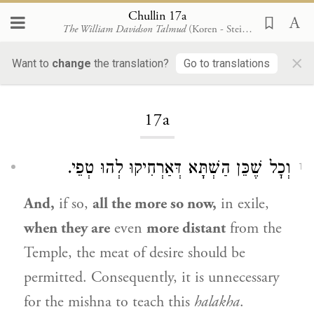
Chullin 17a
The William Davidson Talmud
(Koren - Steinsaltz)
×
Want to
change
the translation?
Go to translations
Loading...
17a
וְכׇל שֶׁכֵּן הַשְׁתָּא דְּאַרְחִיקוּ לְהוּ טְפֵי.
1
And,
if so,
all the more so now,
in exile,
when they are
even
more distant
from the
Temple, the meat of desire should be
permitted. Consequently, it is unnecessary
for the mishna to teach this
halakha
.