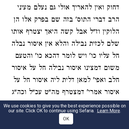
דחוק ואין להאריך אולי גם נעלם מעיני
הרב דברי התוס' בזה שם בפרק אלו הן
הלוקין וז"ל אבל קשה היאך יצטרף אותו
שלם לכזית נבילה והלא אין איסור נבלה
חל עליו כו' ויש לומר דהכא כו' והטעם
משום דמצינו איסור נבילה חל על איסור
חלב ואפי' למאן דלית ליה איסור חל על
איסור אמרי' דמצטרף מה"ט עכ"ל וכה"ג
כתבו
ובפרק ד' אחין
בפרק קדשי מזבח
We use cookies to give you the best experience possible on
our site. Click OK to continue using Sefaria.
Learn More
.
ע"ש:
OK