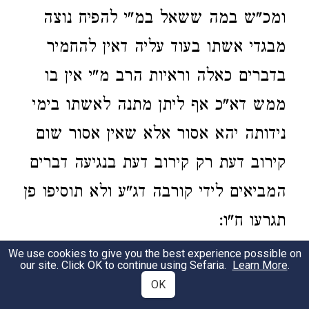
ומכ"ש במה ששאל במ"י להפיח נוצה
מבגדי אשתו בעוד עליה דאין להחמיר
בדברים כאלה וראיות הרב מ"י אין בו
ממש דא"כ אף ליתן מתנה לאשתו בימי
נידותה יהא אסור אלא שאין אסור שום
קירוב דעת רק קירוב דעת בנגיעה דברים
המביאים לידי קורבה דג"ע ולא תוסיפו פן
תגרעו ח"ו:
We use cookies to give you the best experience possible on
לא יאכל י"א שאסור לו לאכול משיורי
2
our site. Click OK to continue using Sefaria.
Learn More
.
OK
מאכל שלה כמו שאסור לשתות וכו'