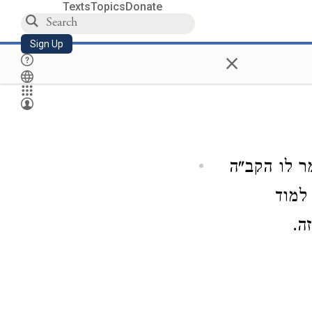
Texts
Topics
Donate
Sign Up
×
ר לו הקב"ה
 למוד
ה.