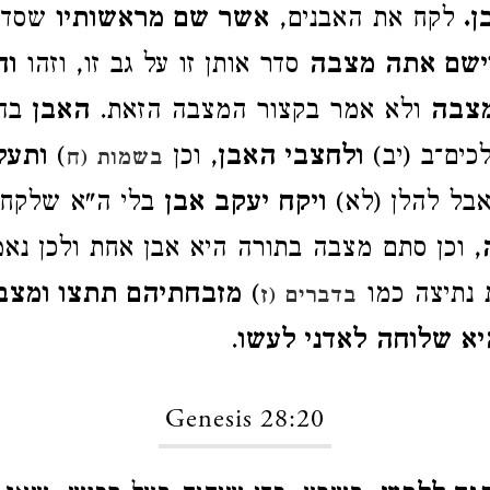
ן.
לקח את האבנים,
אשר שם מראשותיו
שסדרן
ישם אתה מצבה
סדר אותן זו על גב זו, וזהו
וה
צבה
ולא אמר בקצור המצבה הזאת.
האבן
בה"
כים־ב (יב)
ולחצבי האבן
, וכן
)
ותעל
בשמות (ח
אבל להלן (לא)
ויקח יעקב אבן
בלי ה"א שלקח 
, וכן סתם מצבה בתורה היא אבן אחת ולכן נא
 נתיצה כמו
)
מזבחתיהם תתצו ומצב
בדברים (ז
יא שלוחה לאדני לעשו
.
Genesis 28:20