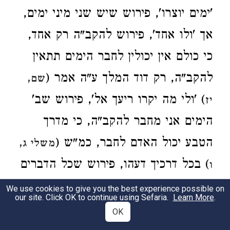
'ימים יוצרו', פירוש שיש שני מיני ימים,
אך 'ולו אחד', פירוש להקב"ה רק אחד,
כי כולם אין יכולין לחבר הימים תתאין
להקב"ה, רק דוד המלך ע"ה אמר (
שם,
) 'ולי מה יקרו ריעך אל', פירוש שב'
יז
הימים אני מחבר להקב"ה, כי מדרך
הטבע יכול האדם לחבר, כמ"ש (
משלי ג,
) בכל דרכיך דעהו, פירוש שכל הדברים
ו
יכול לחבר, דעהו לשון התחברות. והנה
We use cookies to give you the best experience possible on
our site. Click OK to continue using Sefaria.
Learn More
.
מה שהוא מחבר הוא אצלו גבורה, וזהו
OK