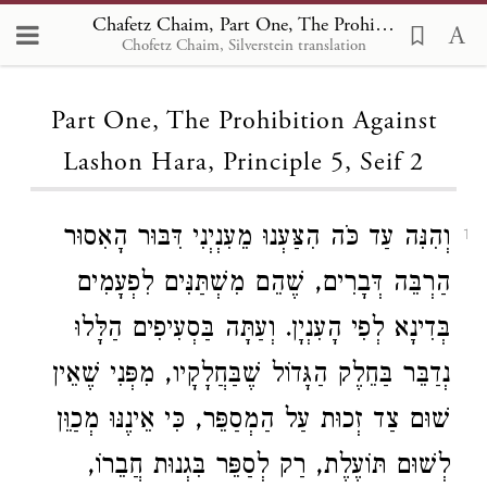
Chafetz Chaim, Part One, The Prohibition Against Lashon Hara, Principle 5 2
Chofetz Chaim, Silverstein translation
Loading...
Part One, The Prohibition Against
Lashon Hara, Principle 5, Seif 2
וְהִנִּה עַד כֹּה הִצַּעְנוּ מֵעִנְיְנִי דִּבּוּר הָאִסוּר
1
הַרְבֵּה דְּבָרִים, שֶׁהֵם מִשְׁתַּנִּים לִפְעָמִים
בְּדִינָא לְפִי הָעִנְיָן. וְעַתָּה בַּסְעִיפִים הַלָּלוּ
נְדַבֵּר בַּחֵלֶק הַגָּדוֹל שֶׁבַּחֲלָקָיו, מִפְּנִי שֶׁאֵין
שׁוּם צַד זְכוּת עַל הַמְסַפֵּר, כִּי אֵינֶנּוּ מְכַוֵּן
לְשׁוּם תּוֹעֶלֶת, רַק לְסַפֵּר בִּגְנוּת חֲבֵרוֹ,