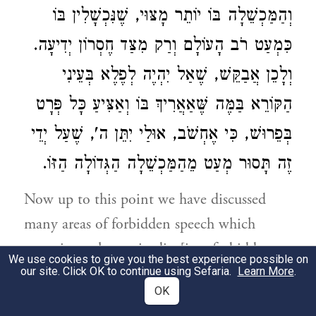
וְהַמַּכְשֵׁלָה בּוֹ יוֹתֵר מָצּוּי, שֶׁנִּכְשָׁלִין בּוֹ
כִּמְעַט רֹב הָעוֹלָם וְרַק מִצַּד חֶסְרוֹן יְדִיעָה.
וְלָכֵן אֲבַקֵּשׁ, שֶׁאַל יִהְיֶה לְפֶלֶא בְּעֵינִי
הַקּוֹרֵא בַּמֶּה שֶּׁאַאֲרִיךְ בּוֹ וְאַצִּיעַ כָּל פְּרָט
בְּפֵרוּשׁ, כִּי אֶחְשֹׁב, אוּלַי יִתֵּן ה', שֶׁעַל יְדֵי
זֶה תָּסוּר מְעַט מֵהַמַּכְשֵׁלָה הַגְּדוֹלָה הַזּוֹ.
Now up to this point we have discussed
many areas of forbidden speech which
sometimes change in din [i.e., forbidden or
We use cookies to give you the best experience possible on
permitted] according to the circumstances.
our site. Click OK to continue using Sefaria.
Learn More
.
OK
And now in these sections, we shall speak