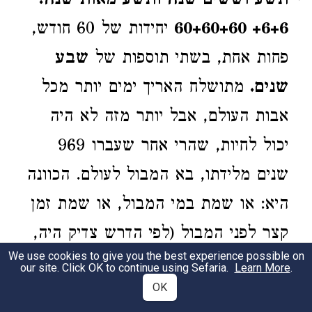
תשע וששים שנה ותשע מאות שנה.
6+6+ 60+60+60
יחידות של 60 חודש,
פחות אחת, בשתי תוספות של
שבע
שנים.
מתושלח האריך ימים יותר מכל
אבות העולם, אבל יותר מזה לא היה
יכול לחיות, שהרי אחר שעברו 969
שנים מלידתו, בא המבול לעולם. הכוונה
היא: או שמת במי המבול, או שמת זמן
קצר לפני המבול (לפי הדרש צדיק היה,
We use cookies to give you the best experience possible on
ומפני זה האריך ימים כל כך, ומת ימים
our site. Click OK to continue using Sefaria.
Learn More
.
OK
אחדים לפני המבול, על שם מלפני הרעה