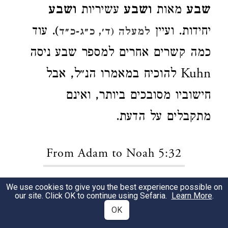
שבע
מאות
ושבע
עשיריות
ושבע
יחידות. ועיין
). עוד
למעלה (ד׳, כ״ג-כ״ד
כמה קשרים אחרים למספר שבע ניסה
Kuhn להוכיח במאמרו הנ״ל, אבל
חישוביו מסובכים ביותר, ואינם
מתקבלים על הדעת.
From Adam to Noah 5:32
We use cookies to give you the best experience possible on
פיסקה עשירית: נח
1
our site. Click OK to continue using Sefaria.
Learn More
.
OK
כאן הנוסחה הרגילה אינה באה לידי
2