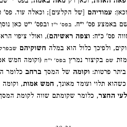
פאה האחת
, וכאן רק
מאה באמה
; בפס' י' שם
כאן:
עמודיהם
[של הקלעים]; וכאלה עוד. פס' ט
ם באמצע פס' י"ח.
ובפס' י"ט כאן נוס
בפס' י"ז
וה פס' כ"ח:
וצפה ראשיהם
), ואולי ציפוי הרא
קים, ולפיכך כלול הוא במלה
חשוקיהם
שבפרק 
מזת
בקיצור נמרץ
(וקומה חמש אמו
שם
בפס' י"ח
 ביתר פרטות:
וקומה
של המסך
ברחב
כלומר הנ
כשהוא תלוי ועומד מאונך,
חמש אמות
, וקומה 
עי החצר
, כלומר שקומתם שווה לקומת המסך