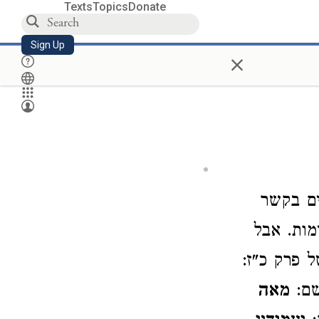
Texts
Topics
Donate
Sign Up
×
ים בקשר
מות. אבל
ל פרק כ"ז:
שם:
מאה