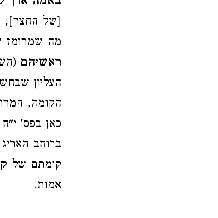
באמה ארך ל
[של החצר], ו
מה שמרומז ש
ראשיהם
(השו
העליון שבחשו
הקומה, המרו
כאן בפס' י"ח
ברוחב האריג 
קומתם של
קל
אמות.