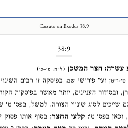
Cassuto on Exodus 38:9
Loading...
38:9
 עשרה: חצר המשכן
)
(
ל"ח, ט'–כ'
; ועי' פירושי
. בפיסקה זו רבים השינוי
ט'-י"ט
שם
ן, ובסידור העניינים, יותר מאשר בפיסקות הקוד
 שייכים לסוג שינויי הצורה. למשל, בפס' ט' ש
, וכאן בפס' ט':
קלעי החצר
; בסוף אותו פסוק 