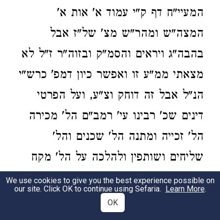
המעיי"ח דף ק"י עמוד א' אות א'
המצה"ש ומהר"ש מצ' של"ז אבל
בהבה"ג ויראים והסמ"ק ובזוה"ר ז"ל לא
מצאתי ממ"ע זו ואפשר כיון דמפ' כרש"י
הנ"ל אבל זה דוחק וצ"ע, ועל הפרטי
דינים שכ' רבינו עי' רמב"ם הל' מכירה
הל' זכייה ומתנה הל' שכנים והל'
שליחים ושותפין ולהלכה על הל' מקח
וממכר שכ' רבינו עי' טור ש"ע חו"מ סי'
We use cookies to give you the best experience possible on
our site. Click OK to continue using Sefaria.
Learn More
.
קפ"ט עד רכ"ז ועל הל' מתנה סי' רמ"א
OK