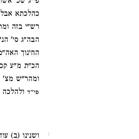
פי"ג שכ' אשר
כהלכתא אבל 
רש"י בזה ומת
הבה"ג סי' הנ
החינוך האה"מ
הכ"ת מ"ע קכ"
ומהר"ש מצ' ק
ולהלכה עי
פי"ד
ושנינו (ב) עו
1