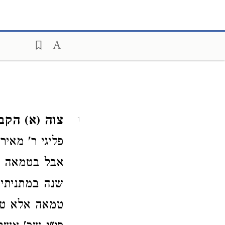
צוה (א) הקב"
1
פליגי ר' מאיר
אבל בטמאה גם
שנה במתניתין
טמאה אלא טרפ