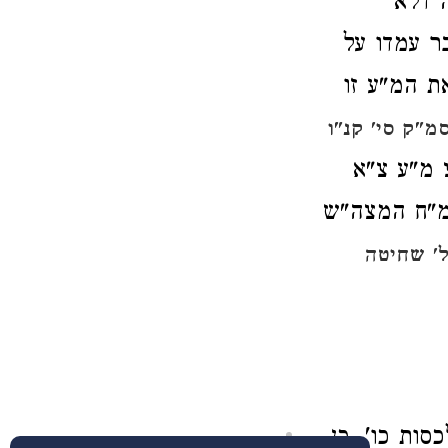
 דלא
ר עמדו על
ת המ"ע זו
מ"ק סי' קנ"ו
 מ"ע צ"א
 מ"ח המצה"ש
' שחיטה
סות כו', כן