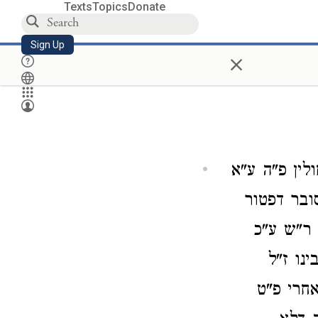
Texts
Topics
Donate
Sign Up
×
לין פ"ה ע"א
ובר דפטור
 ר"ש ע"כ
נו ז"ל
חרי פ"ט