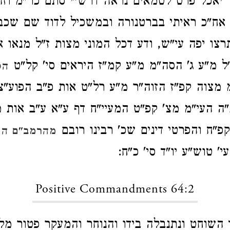
 יאכל פרט לטמאים נראה דרש"י סתם כר"מ וזה
אח"כ ראיתי בברטנורה ובמשכיל לדוד שם שכב
רצו יפה עי"ש, ודע דכל המוני מצות ז"ל מנאו א
"ל מ"ע ג' הסה"מ מ"ע קמ"ז היראים סי' קל"ט
הס
 מצוה קפ"ז הזוה"ר מ"ע רל"ט אות פ"ב הפוע"צ
ה העי"מ מצ' קפ"ט המעיי"ח דף ע"א ע"ב אות
פ"ח והפרטי דינים שכ' רבינו רובם
מהרמב"ם הל
' טוש"ע יו"ד סי' כ"ח:
Positive Commandments 64:2
ד השוחט ונתנבלה בידו והנוחר והמעקר פטור מלכ