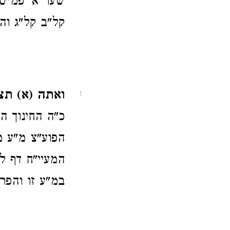
שער א' פמ"ט 
קל"ב קל"ג והפ
ואתה (א) תצו
1
כ"ה החינוך ה
הפוע"צ מ"ע מ
המעיי"ח דף ל
במ"ע זו והפרט