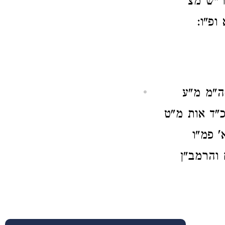
ר"ש מצ'
ופ"ו:
סה"מ מ"ע
"ד אות מ"ט
 פמ"ו
 והרמב"ן