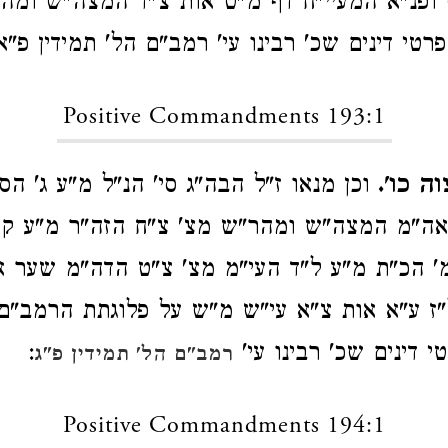
ופנ"א המעיי"ח דף מ"ט אות צ"ד המצה"ש ומה
רטי דינים שכ' רבינו עי' רמב"ם הל' תמידין פ"א 
Positive Commandments 193:1
ה כו'.
וכן מנאו ז"ל הבה"ג סי' הנ"ל מ"ע ג' ה
אה"מ המצה"ש ומהר"ש מצ' צ"ח הזה"ר מ"ע קכ
' הכ"ת מ"ע ל"ד העי"מ מצ' צ"ט הדה"מ שער א'
"ז ע"א אות צ"א עי"ש מ"ש על פלוגתת הרמב"ם
י דינים שכ' רבינו עי'
:
רמב"ם הל' תמידין פ"ג
Positive Commandments 194:1