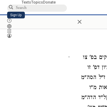
Texts
Topics
Donate
Sign Up
×
ים בפ' צו
ן דפ' זו
 ז"ל הסה"מ
ות מ"ו
קל"ד הדה"מ