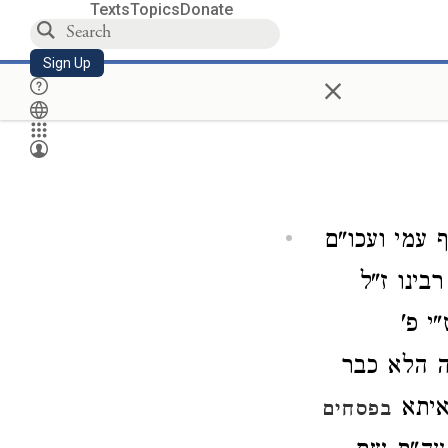
Texts
Topics
Donate
Sign Up
×
 עמי ועכו"ם
בינו ז"ל
י פ'
ה הלא כבר
שאיתא
בפסחים