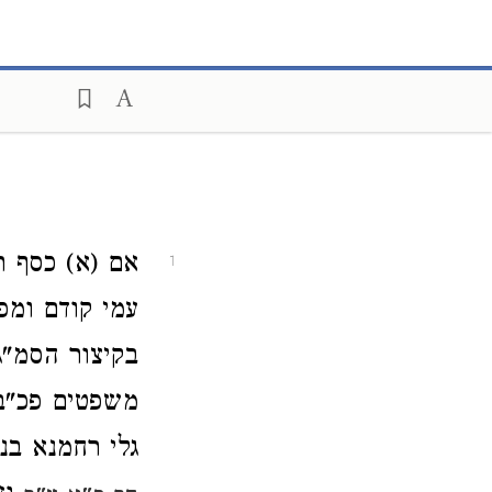
אם (א) כסף ת
1
עמי קודם ומפ'
בקיצור הסמ"ג
משפטים פכ"ב
גלי רחמנא בנ