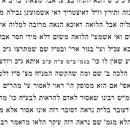
"כ כ"ש הכא והניח בצ"ע, אבל מצאתי בריב"א
ה ותירץ וז"ל דאיצטריך דאי אשמועינן נבילה מ
עליה אבל הלואה דאיכא הנאה מרובה למלוה אי
ם ואי אשמעי' הלואה משום דלא מידי חסר אבל
א עכ"ל ועי' בגור ארי' ובט"ז שם שמתרצו ג"כ 
דע שאין לו כו'
איתא ג"כ ויודע
בגמ' ב"מ ע"ה ע"ב
 הלכה ב' שם ומה שהקשה המנ"ח מצ' ס"ז דלמ
פי' אם הוא מסופק הי' ראוי לאסור עי' מהר"ם 
מ"ש רבינו שאסור לאדם להראות לבע"ח כו' מד
 דעובר בל"ת נראה דסובר דזה אינו אסור אלא מ
לא מגמ' שם נראה דזה עיקר הלאו מדאמר רב ד