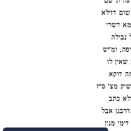
 עה"ת שם
שום דזילא
מא דשרי
 נבילה
יפה, ומ"ש
 שאין לו
ה דוקא
שיק מצ' ס"ז
לא כתב
דרבנן אבל
ימי מנין