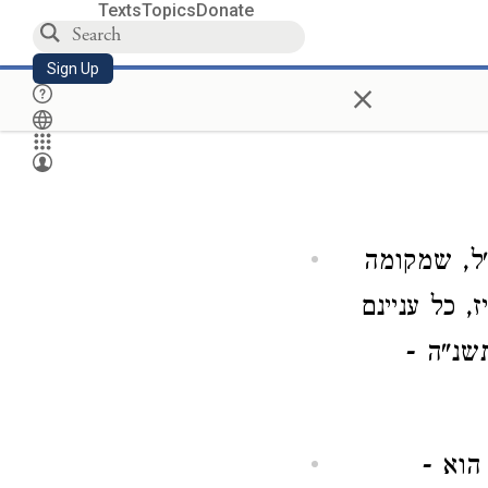
Texts
Topics
Donate
Sign Up
×
צ"ל, שמקומה
 כל עניינם
שנ"ה -
הוא -