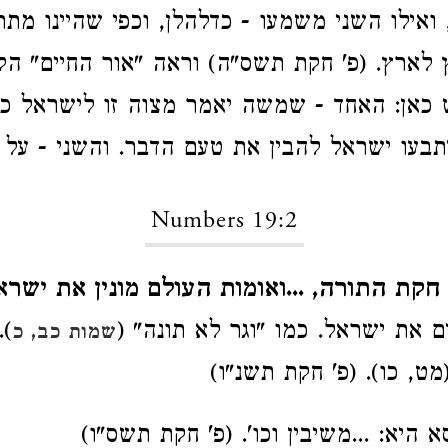
ואילו השני משמעו - כדלהלן, וכפי שהיינו מתר
ץ לארץ. (פ' חקת תשס"ה) וראה "אור החיים" הק
יש כאן: האחד - שמשה יאמר מצוה זו לישראל כ
תבעו ישראל להבין את טעם הדבר. והשני - על 
Numbers 19:2
חקת התורה, ...ואומות העולם מונין את ישראל
ם את ישראל. כמו "וגר לא תונה" (
).
שמות כב, כ
ט, כו). (פ' חקת תשנ"ו)
א היא: ...משיבין וכו'. (פ' חקת תשס"ו)