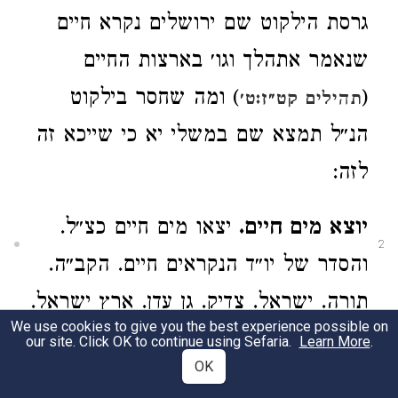
גרסת הילקוט שם ירושלים נקרא חיים
שנאמר אתהלך וגו׳ בארצות החיים
(
) ומה שחסר בילקוט
תהילים קט״ז:ט׳
הנ״ל תמצא שם במשלי יא כי שייכא זה
לזה:
יוצא מים חיים.
יצאו מים חיים כצ״ל.
2
והסדר של יו״ד הנקראים חיים. הקב״ה.
תורה. ישראל. צדיק. גן עדן. ארץ ישראל.
We use cookies to give you the best experience possible on
ירושלים. ג״ח. חכם. מים. [ולגי׳ הגר״א
our site. Click OK to continue using Sefaria.
Learn More
.
OK
הסדר. הקב״ה ותורה. (הן א׳) ישראל.