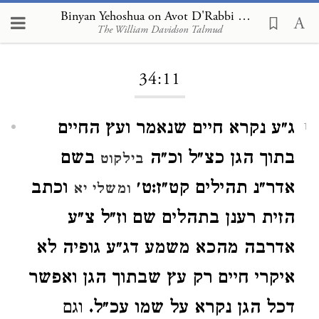
Binyan Yehoshua on Avot D'Rabbi Natan 34:11
The William Davidson Talmud
Loading...
34:11
ג״ע נקרא חיים שנאמר ועץ החיים
1
בתוך הגן כצ״ל וכ״ה
בשם
בילקוט
אדר״נ תהילים קט״ז:ט׳
וכתב
ומשלי יא
הזית רענן בתהלים שם וז״ל צ״ע
אדרבה מהכא משמע דג״ע גופיה לא
איקרי חיים רק עץ שבתוך הגן ואפשר
דכל הגן נקרא על שמו עכ״ל.
וגם