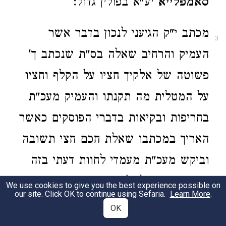
סאמפלייא
יע"א בפולין גדול:
מכתב י"ק הגיעני לנכון בדבר אשר
3
העמיק והרחיב שאלה בס"ת שנכתב ך'
פשוטה של אלקיך חציו על הקלף וחציו
על המטלית מה תקנתו והעמיק מעכ"ת
בחריפות ובקיאות בדברי הפוסקים כאשר
האריך במכתבו שאלת חכם חצי תשובה
וביקש מעכ"ת מעמדי לחוות דעתי בזה
הגם כי קשה לי להורות במקומות
We use cookies to give you the best experience possible on
our site. Click OK to continue using Sefaria.
Learn More
.
הרחוקים אך למען אהבת מעכת"ה שלא
OK
להשיבו ריקם אמרתי למלאות רצון