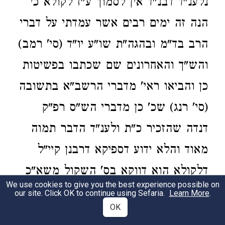
נלענ"ד דבנ"ד אין לסמוך ע"ז לקולא כי
הנה זה ימים רבים אשר עמדתי על דברי
הרב בד"מ ובהגה"ת שו"ע יו"ד (סי' רמב)
והש"ך והאחרונים שם שכתבו בפשיטות
כן והביאו ראי' מדברי הרשב"א בתשובה
(סי' רנג) שכ' כן מדברי הש"ס רפ"ק
דנדה שהזכיר כ"ת ולענ"ד הדבר תמוה
מאוד והלא ידוע דספיקא דרבנן קיי"ל
דלקולא הוא דווקא בס' השקול משא"כ
We use cookies to give you the best experience possible on
אם נוטה יותר לאיסור לאו שמי' ספק
our site. Click OK to continue using Sefaria.
Learn More
.
OK
כלל ואסור לכ"ע וזה פשוט בכ"מ: